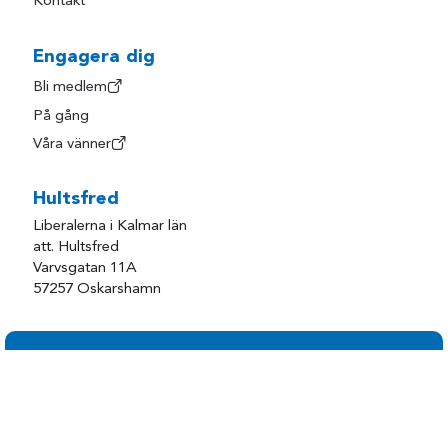
Kontakt
Engagera dig
Bli medlem
På gång
Våra vänner
Hultsfred
Liberalerna i Kalmar län
att. Hultsfred
Varvsgatan 11A
57257 Oskarshamn
Följ oss på sociala medier