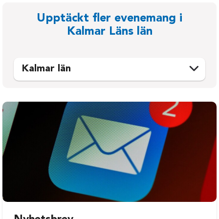
Upptäckt fler evenemang i
Kalmar Läns län
Kalmar län
Emmaboda
Oskarshamn
Hultsfred
Torsås
Högsby
Vimmerby
Kalmar
Västervik
Mönsterås
Öland
Nybro